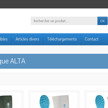
OK
ibles
Articles divers
Téléchargements
Contact
rque ALTA