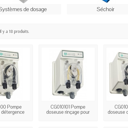
Systèmes de dosage
Séchoir
Il y a 18 produits.
100 Pompe
CG010101 Pompe
CG010
 détergence
doseuse rinçage pour
doseuse d
our...
lave...