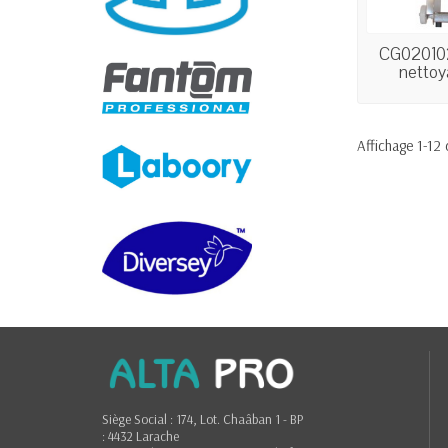
CG020102
nettoya
Affichage 1-12 
Siège Social : 174, Lot. Chaâban 1 - BP
: 4432 Larache