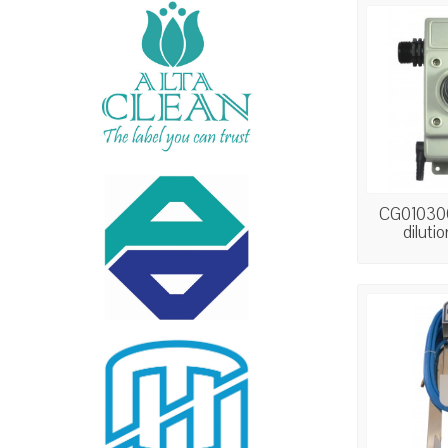
CG010300
dilutio