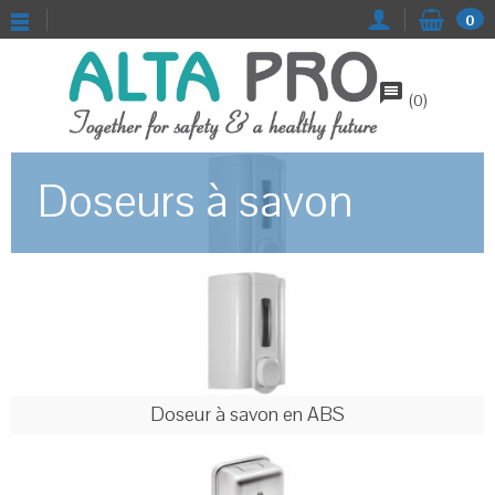
0
message
(
0
)
Doseurs à savon
Doseur à savon en ABS