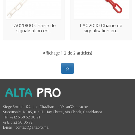
LA020100 Chaine de
LA020110 Chaine de
signalisation en...
signalisation en...
Affichage 1-2 de 2 article(s)
Siège Social : 174, Lot. Chaâban 1 - BP : 4432 Larache
Succursale : Nº 45, rue 17, Hay Chrifa, Aïn Chock, Casablanca
Tél : +212 5 39 52 00 91
+212 5 22 50 05 72
E-mail : contact@altapro.ma