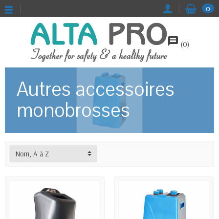
0
message
(
0
)
Autres accessoires
monobrosses
Nom, A à Z