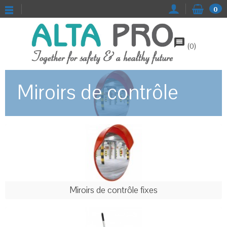
0
message
(
0
)
Miroirs de contrôle
Miroirs de contrôle fixes