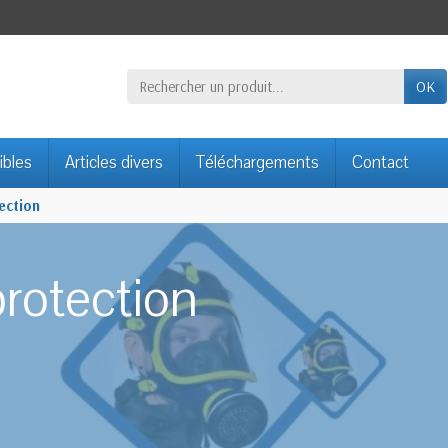
OK
ibles
Articles divers
Téléchargements
Contact
ection
rotection