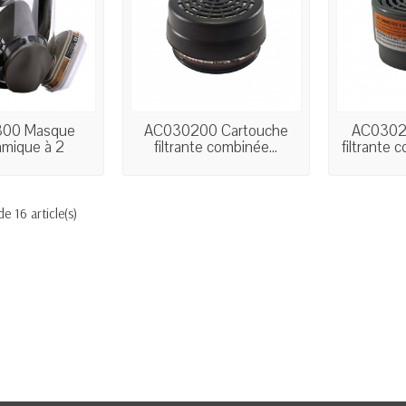
00 Masque
AC030200 Cartouche
AC03021
amique à 2
filtrante combinée...
filtrante 
ouches...
de 16 article(s)