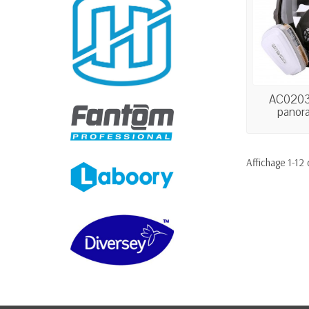
AC0203
panor
cart
Affichage 1-12 