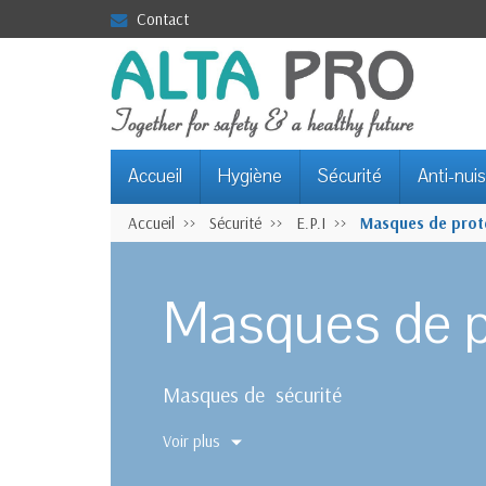
Contact
Accueil
Hygiène
Sécurité
Anti-nuis
Accueil
Sécurité
E.P.I
Masques de prot
Masques de p
Masques de sécurité
Voir plus