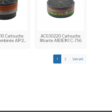
0 Cartouche
AC030220 Cartouche
combinée A1P2...
filtrante A1B1E1K1 C-756
1
2
Suivant