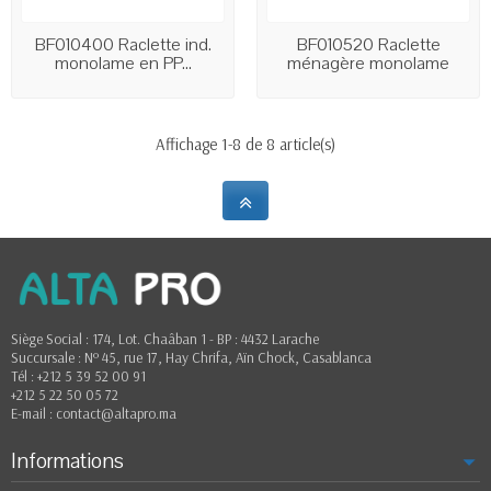
BF010400 Raclette ind.
BF010520 Raclette
monolame en PP...
ménagère monolame
en...
Affichage 1-8 de 8 article(s)
Siège Social : 174, Lot. Chaâban 1 - BP : 4432 Larache
Succursale : Nº 45, rue 17, Hay Chrifa, Aïn Chock, Casablanca
Tél : +212 5 39 52 00 91
+212 5 22 50 05 72
E-mail : contact@altapro.ma
Informations