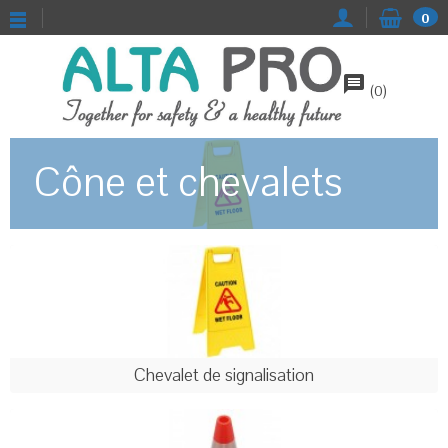
0
message
(
0
)
Cône et chevalets
Chevalet de signalisation