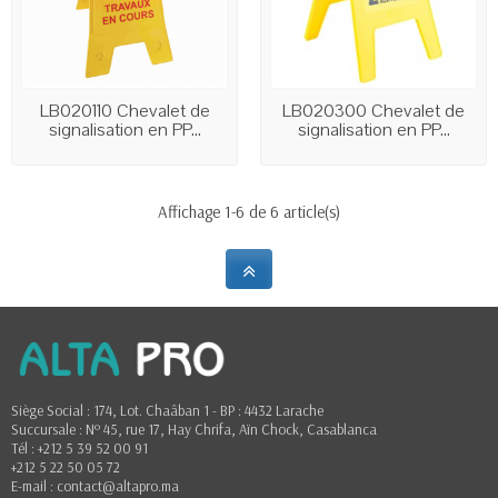
LB020110 Chevalet de
LB020300 Chevalet de
signalisation en PP...
signalisation en PP...
Affichage 1-6 de 6 article(s)
Siège Social : 174, Lot. Chaâban 1 - BP : 4432 Larache
Succursale : Nº 45, rue 17, Hay Chrifa, Aïn Chock, Casablanca
Tél : +212 5 39 52 00 91
+212 5 22 50 05 72
E-mail : contact@altapro.ma