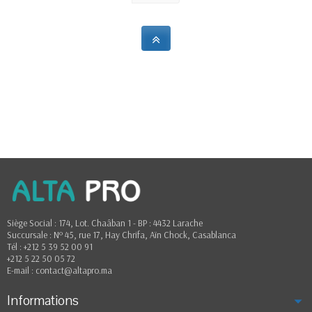
Siège Social : 174, Lot. Chaâban 1 - BP : 4432 Larache
Succursale : Nº 45, rue 17, Hay Chrifa, Aïn Chock, Casablanca
Tél : +212 5 39 52 00 91
+212 5 22 50 05 72
E-mail : contact@altapro.ma
Informations